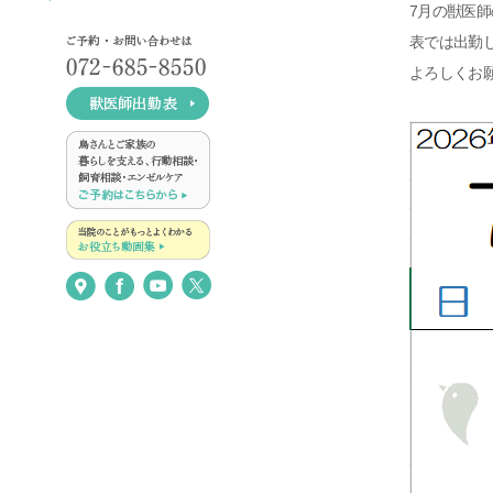
7月の獣医
表では出勤
よろしくお